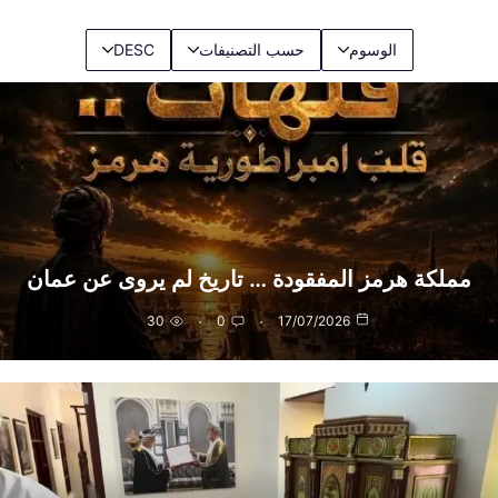
خطي
لى
الوسوم
حسب التصنيفات
DESC
لمحتوى
مملكة هرمز المفقودة … تاريخ لم يروى عن عمان
30
0
17/07/2026