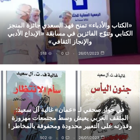
«الكتاب والأدباء» تمنح فهد السعدي جائزة المنجز
الكتابي وتتوّج الفائزين في مسابقة «الإبداع الأدبي
والإنجاز الثقافي»
518
0
26/01/2023
في حوار صحفي لـ «عمان» غالية آل سعيد:
المثقف العربي يعيش وسط مجتمعات مهزوزة
وقدرته على التعبير محدودة ومحفوفة بالمخاطر !
502
0
26/01/2023