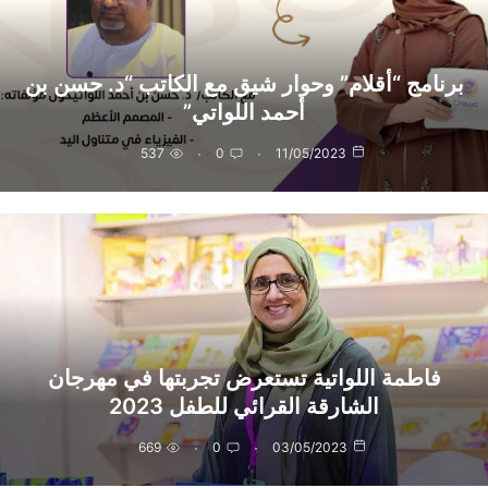
برنامج “أقلام” وحوار شيق مع الكاتب “د. حسن بن
أحمد اللواتي”
537
0
11/05/2023
فاطمة اللواتية تستعرض تجربتها في مهرجان
الشارقة القرائي للطفل 2023
669
0
03/05/2023