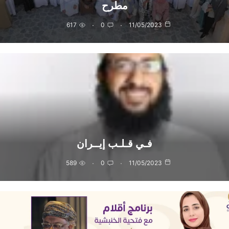
مطرح
617
0
11/05/2023
فـي قـلـب إيــران
589
0
11/05/2023