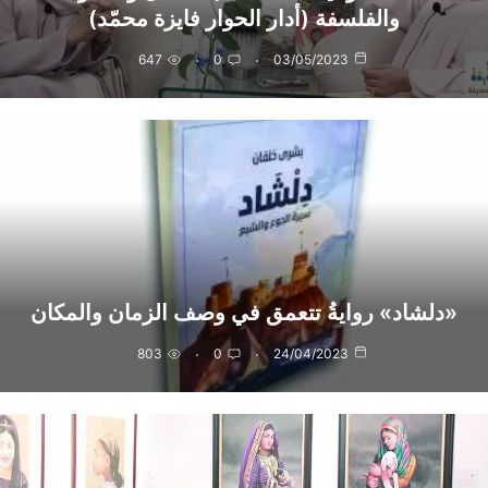
والفلسفة (أدار الحوار فايزة محمّد)
647
0
03/05/2023
«دلشاد» روايةُ تتعمق في وصف الزمان والمكان
803
0
24/04/2023