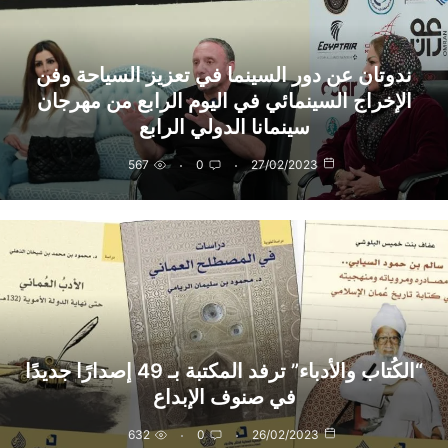
ندوتان عن دور السينما في تعزيز السياحة وفن
الإخراج السينمائي في اليوم الرابع من مهرجان
سينمانا الدولي الرابع
567
0
27/02/2023
“الكُتاب والأدباء” ترفد المكتبة بـ 49 إصدارًا جديدًا
في صنوف الإبداع
632
0
26/02/2023