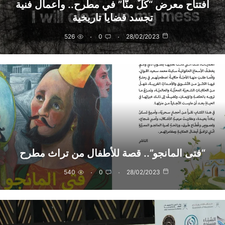
افتتاح معرض “كُلٌ منّا” في مطرح.. وأعمال فنية
تجسد قضايا تاريخية
526
0
28/02/2023
“فتى المانجو”.. قصة للأطفال من تراث مطرح
540
0
28/02/2023