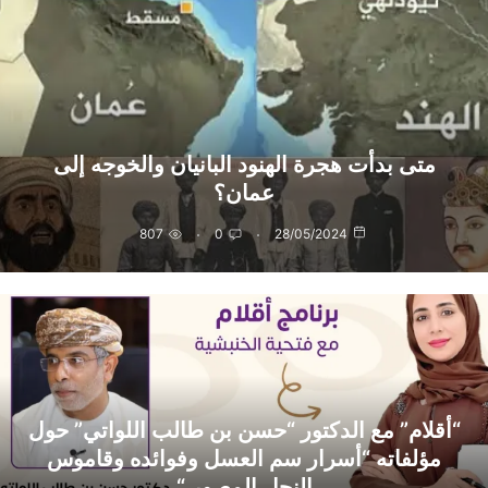
متى بدأت هجرة الهنود البانيان والخوجه إلى
عمان؟
807
0
28/05/2024
“أقلام” مع الدكتور “حسن بن طالب اللواتي” حول
مؤلفاته “أسرار سم العسل وفوائده وقاموس
النحل المصور “