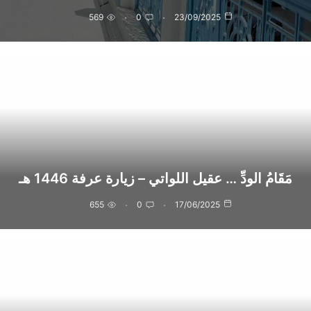
569
0
23/09/2025
مَقَامُ الودِّ … عقيل اللواتي – زيارة عرفة 1446 هـ
655
0
17/06/2025