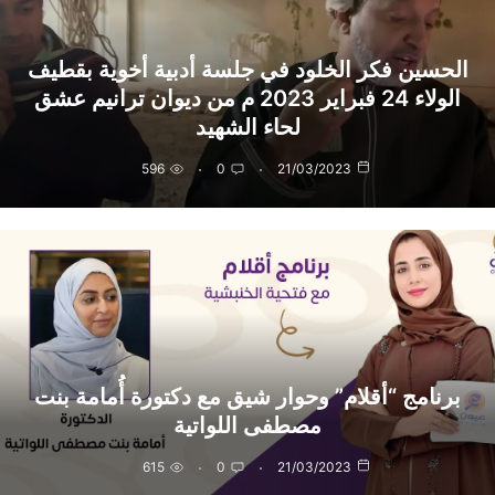
الحسين فكر الخلود في جلسة أدبية أخوية بقطيف
الولاء 24 فبراير 2023 م من ديوان ترانيم عشق
لحاء الشهيد
596
0
21/03/2023
برنامج “أقلام” وحوار شيق مع دكتورة أُمامة بنت
مصطفى اللواتية
615
0
21/03/2023