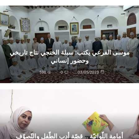
موسى الفرعي يكتب: سبلة الخنجي نتاج تاريخي
وحضور إنساني
598
0
03/05/2023
أمامة اللّواتيّة .. قصّة أدب الطّفل والتّصوّف