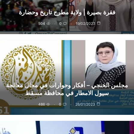
فقرة بصيرة | ولاية مطرح تاريخ وحضارة
504
0
19/02/2023
مجلس الخنجي – أفكار وحوارات في مجال معالجة
سيول الامطار في محافظة مسقط
486
0
26/01/2023